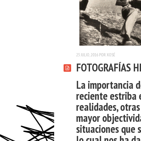
23 JULIO, 2016
POR
XOSÉ
FOTOGRAFÍAS H
La importancia de
reciente estriba 
realidades, otras
mayor objectivid
situaciones que 
lo cual nos ha d