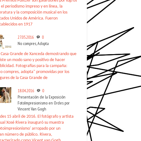
s Premios Pulitzer son galardones por logros
 el periodismo impreso y en línea, la
teratura y la composición musical en los
tados Unidos de América. Fueron
tablecidos en 1917
27.05.2016
0
No compres, Adopta
 Casa Grande de Xanceda demostrando que
iste un modo sano y positivo de hacer
blicidad. Fotografías para la campaña:
o compres, adopta" promovidas por los
gures de la Casa Grande de
18.04.2016
0
Presentación de la Exposición
FotoImpresionismo en Ordes por
Vincent Van Gogh
des 15 abril de 2016. El fotógrafo y artista
sual Xosé Rivera inauguró su muestra
otoimpresionismo' arropado por un
an número de público. Rivera,
racterizado como Vicent van Gogh,