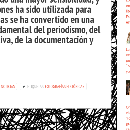
Lo
nes ha sido utilizada para
en
li
as se ha convertido en una
Es
es
amental del periodismo, del
tiva, de la documentación y
La
ex
pu
"N
yo
,
NOTICIAS
ETIQUETAS:
FOTOGRAFÍAS HISTÓRICAS
Or
vi
'F
gr
ca