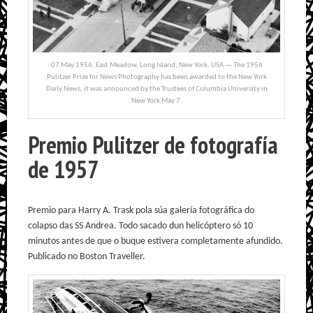
07 May 1956, East Meadow, Long Island, New York, USA — The 1956
Pulitzer Prize for News Photography has been awarded to the New York
Daily News, it was announced by the Trustees of Columbia University in
New York May 7.
Premio Pulitzer de fotografía
de 1957
Premio para Harry A. Trask pola súa galería fotográfica do
colapso das SS Andrea. Todo sacado dun helicóptero só 10
minutos antes de que o buque estivera completamente afundido.
Publicado no Boston Traveller.