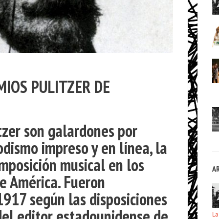
MIOS PULITZER DE
tzer
son galardones por
odismo impreso y en línea, la
omposición musical en los
A
e América. Fueron
1917 según las disposiciones
el editor estadounidense de
La