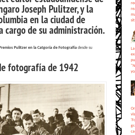
re
úngaro
Joseph Pulitzer
, y la
re
ma
Columbia
en la ciudad de
si
a cargo de su administración.
Premios Pulitzer en la Catgoría de Fotografía
desde su
La
ex
pu
de fotografía de 1942
"N
yo
Or
vi
'F
gr
ca