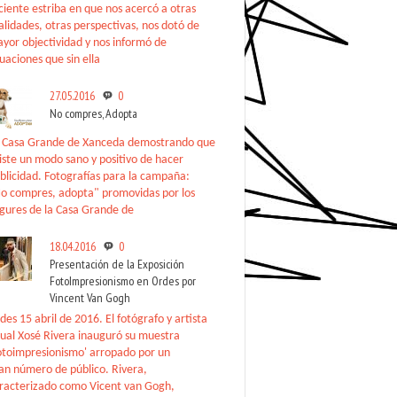
ciente estriba en que nos acercó a otras
alidades, otras perspectivas, nos dotó de
yor objectividad y nos informó de
tuaciones que sin ella
27.05.2016
0
No compres, Adopta
 Casa Grande de Xanceda demostrando que
iste un modo sano y positivo de hacer
blicidad. Fotografías para la campaña:
o compres, adopta" promovidas por los
gures de la Casa Grande de
18.04.2016
0
Presentación de la Exposición
FotoImpresionismo en Ordes por
Vincent Van Gogh
des 15 abril de 2016. El fotógrafo y artista
sual Xosé Rivera inauguró su muestra
otoimpresionismo' arropado por un
an número de público. Rivera,
racterizado como Vicent van Gogh,