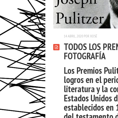
14 ABRIL, 2020
POR
XOSÉ
TODOS LOS PRE
FOTOGRAFÍA
Los
Premios Puli
logros en el peri
literatura y la c
Estados Unidos d
establecidos en 
del testamento d