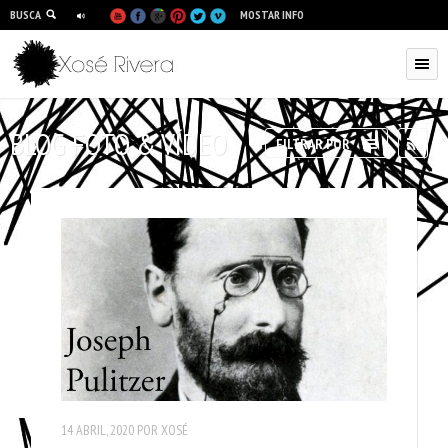
BUSCA
MOSTAR INFO
BLOG FOTO & VÍDEO
RSS
FILTRAR POR
14 ABRIL, 2020
POR
XOSÉ