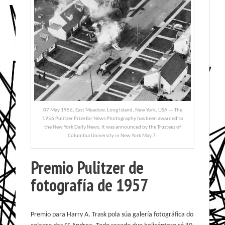
07 May 1956, East Meadow, Long Island, New York, USA — The
1956 Pulitzer Prize for News Photography has been awarded to
the New York Daily News, it was announced by the Trustees of
Columbia University in New York May 7.
Premio Pulitzer de
fotografía de 1957
Premio para Harry A. Trask pola súa galería fotográfica do