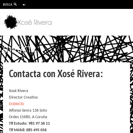
BUSCA
Menú principal
CONTACTA
Contacta con Xosé Rivera:
Xosé Rivera
Director Creativo
DobleClic
Alfonso Senra 136 Soto
Ordes 15680, A Coruña
Tlf Estudo: 981 97 36 11
Tlf Móbil: 685 495 056