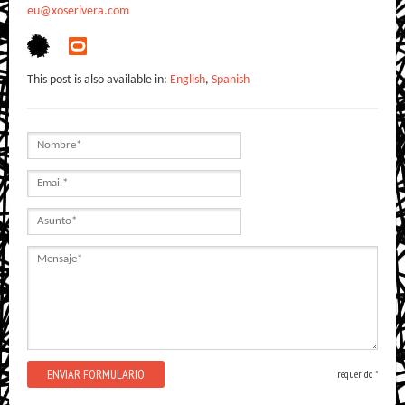
eu@xoserivera.com
This post is also available in:
English
,
Spanish
Nombre
(requerido)
Email
(requerido)
Asunto
(requerido)
Mensaje
(requerido)
requerido *