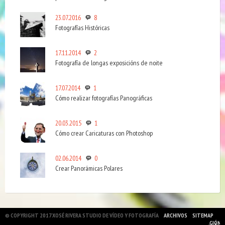
23.07.2016
8
Fotografías Históricas
17.11.2014
2
Fotografía de longas exposicións de noite
17.07.2014
1
Cómo realizar fotografías Panográficas
20.03.2015
1
Cómo crear Caricaturas con Photoshop
02.06.2014
0
Crear Panorámicas Polares
© COPYRIGHT 2017 XOSÉ RIVERA STUDIO DE VÍDEO Y FOTOGRAFÍA
ARCHIVOS
SITEMAP
ESCONDER VISUALIZACIÓN