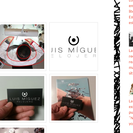
Lo
en
li
Es
es
La
re
re
ma
si
La
ex
pu
"N
yo