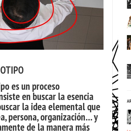
GOTIPO
ipo es un proceso
nsiste en
buscar la esencia
A
buscar la
idea elemental
que
ea, persona, organización… y
camente de la manera más