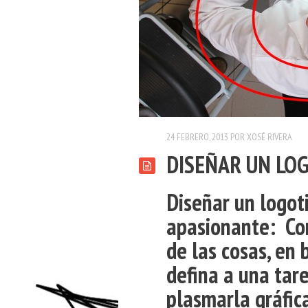
24 FEBRERO, 2013
POR
XOSÉ RIVERA
DISEÑAR UN LO
Diseñar un logot
apasionante: Co
de las cosas
, en 
defina a una tar
plasmarla gráfi