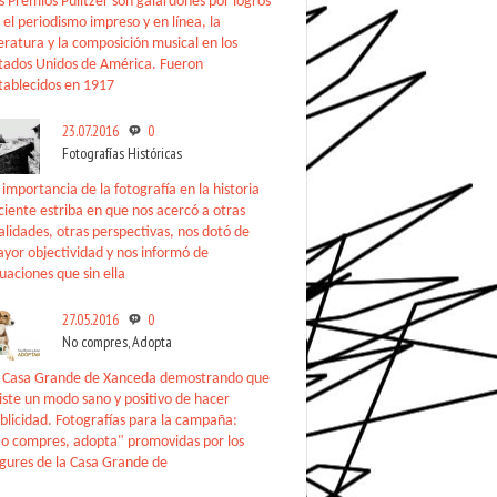
s Premios Pulitzer son galardones por logros
 el periodismo impreso y en línea, la
teratura y la composición musical en los
tados Unidos de América. Fueron
tablecidos en 1917
23.07.2016
0
Fotografías Históricas
 importancia de la fotografía en la historia
ciente estriba en que nos acercó a otras
alidades, otras perspectivas, nos dotó de
yor objectividad y nos informó de
tuaciones que sin ella
27.05.2016
0
No compres, Adopta
 Casa Grande de Xanceda demostrando que
iste un modo sano y positivo de hacer
blicidad. Fotografías para la campaña:
o compres, adopta" promovidas por los
gures de la Casa Grande de