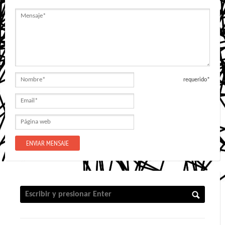
Mensaje
Nombre
requerido*
Email
Página
web