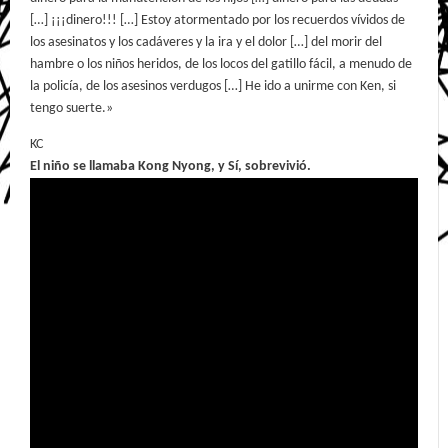
[…] ¡¡¡dinero!!! […] Estoy atormentado por los recuerdos vívidos de
los asesinatos y los cadáveres y la ira y el dolor […] del morir del
hambre o los niños heridos, de los locos del gatillo fácil, a menudo de
la policía, de los asesinos verdugos […] He ido a unirme con Ken, si
tengo suerte.»
KC
El niño se llamaba Kong Nyong, y Sí, sobrevivió.