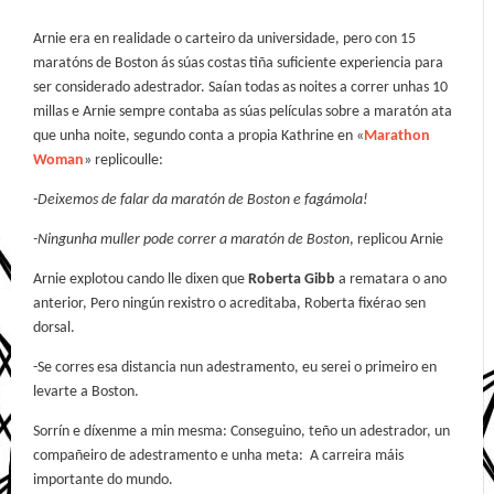
Arnie era en realidade o carteiro da universidade, pero con 15
maratóns de Boston ás súas costas tiña suficiente experiencia para
ser considerado adestrador. Saían todas as noites a correr unhas 10
millas e Arnie sempre contaba as súas películas sobre a maratón ata
que unha noite, segundo conta a propia Kathrine en «
Marathon
Woman
» replicoulle:
-Deixemos de falar da maratón de Boston e fagámola!
-Ningunha muller pode correr a maratón de Boston
, replicou Arnie
Arnie explotou cando lle dixen que
Roberta Gibb
a rematara o ano
anterior, Pero ningún rexistro o acreditaba, Roberta fixérao sen
dorsal.
-Se corres esa distancia nun adestramento, eu serei o primeiro en
levarte a Boston.
Sorrín e díxenme a min mesma: Conseguino, teño un adestrador, un
compañeiro de adestramento e unha meta: A carreira máis
importante do mundo.