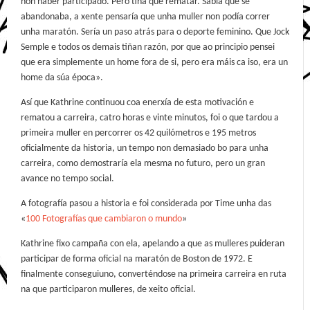
non haber participado. Pero tiña que rematar. Sabía que se
abandonaba, a xente pensaría que unha muller non podía correr
unha maratón. Sería un paso atrás para o deporte feminino. Que Jock
Semple e todos os demais tiñan razón, por que ao principio pensei
que era simplemente un home fora de si, pero era máis ca iso, era un
home da súa época».
Así que Kathrine continuou coa enerxía de esta motivación e
rematou a carreira, catro horas e vinte minutos, foi o que tardou a
primeira muller en percorrer os 42 quilómetros e 195 metros
oficialmente da historia, un tempo non demasiado bo para unha
carreira, como demostraría ela mesma no futuro, pero un gran
avance no tempo social.
A fotografía pasou a historia e foi considerada por Time unha das
«
100 Fotografías que cambiaron o mundo
»
Kathrine fixo campaña con ela, apelando a que as mulleres puideran
participar de forma oficial na maratón de Boston de 1972. E
finalmente conseguiuno, converténdose na primeira carreira en ruta
na que participaron mulleres, de xeito oficial.