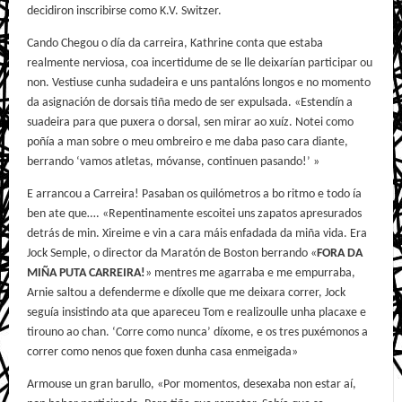
decidiron inscribirse como K.V. Switzer.
Cando Chegou o día da carreira, Kathrine conta que estaba
realmente nerviosa, coa incertidume de se lle deixarían participar ou
non. Vestiuse cunha sudadeira e uns pantalóns longos e no momento
da asignación de dorsais tiña medo de ser expulsada. «Estendín a
suadeira para que puxera o dorsal, sen mirar ao xuíz. Notei como
poñía a man sobre o meu ombreiro e me daba paso cara diante,
berrando ‘vamos atletas, móvanse, continuen pasando!’ »
E arrancou a Carreira! Pasaban os quilómetros a bo ritmo e todo ía
ben ate que…. «Repentinamente escoitei uns zapatos apresurados
detrás de min. Xireime e vin a cara máis enfadada da miña vida. Era
Jock Semple, o director da Maratón de Boston berrando «
FORA DA
MIÑA PUTA CARREIRA!
» mentres me agarraba e me empurraba,
Arnie saltou a defenderme e díxolle que me deixara correr, Jock
seguía insistindo ata que apareceu Tom e realizoulle unha placaxe e
tirouno ao chan. ‘Corre como nunca’ díxome, e os tres puxémonos a
correr como nenos que foxen dunha casa enmeigada»
Armouse un gran barullo, «Por momentos, desexaba non estar aí,