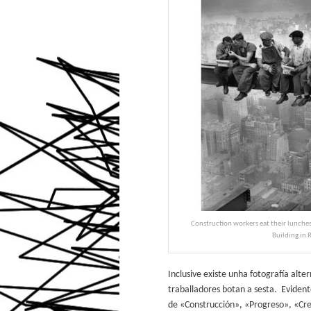
Construction workers eat their lunches
Building in 
Inclusive existe unha fotografía alte
traballadores botan a sesta. Evide
de «Construcción», «Progreso», «Cr