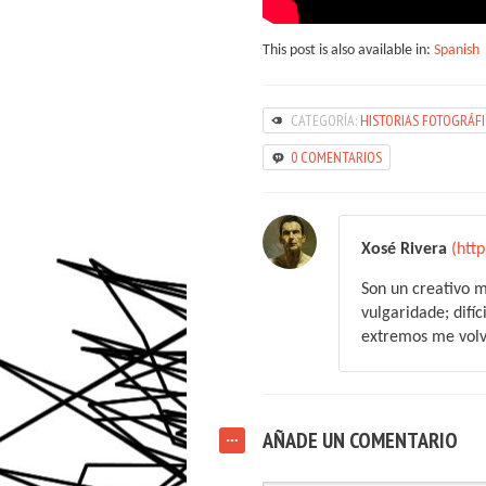
This post is also available in:
Spanish
CATEGORÍA:
HISTORIAS FOTOGRÁF
0 COMENTARIOS
Xosé Rivera
(htt
Son un creativo m
vulgaridade; difíc
extremos me volve
AÑADE UN COMENTARIO