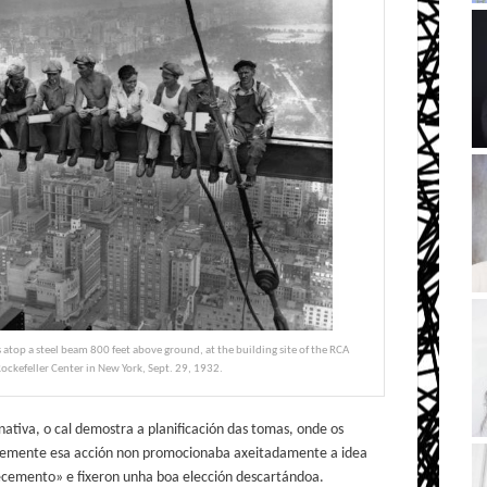
 atop a steel beam 800 feet above ground, at the building site of the RCA
Rockefeller Center in New York, Sept. 29, 1932.
rnativa, o cal demostra a planificación das tomas, onde os
ntemente esa acción non promocionaba axeitadamente a idea
ecemento» e fixeron unha boa elección descartándoa.