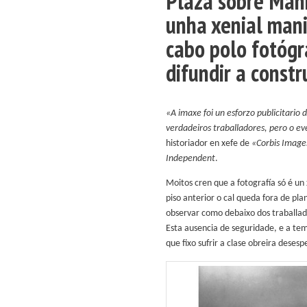
Plaza sobre Manh
unha xenial mani
cabo polo fotóg
difundir a const
«A imaxe foi un esforzo publicitario
verdadeiros traballadores, pero o ev
historiador en xefe de
«Corbis Image
Independent
.
Moitos cren que a fotografía só é un
piso anterior o cal queda fora de pla
observar como debaixo dos traballador
Esta ausencia de seguridade, e a te
que fixo sufrir a clase obreira deses