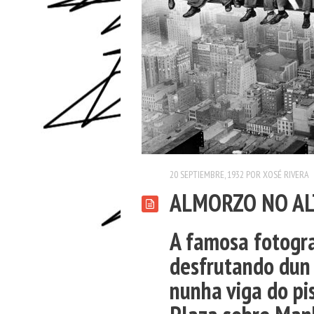
20 SEPTIEMBRE, 1932
POR
XOSÉ RIVERA
ALMORZO NO AL
A famosa fotogra
desfrutando dun
nunha viga do pis