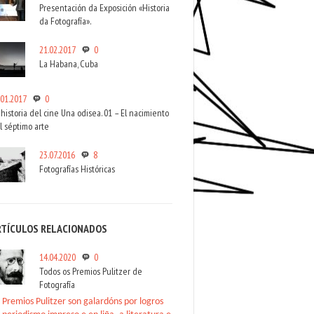
Presentación da Exposición «Historia
da Fotografía».
21.02.2017
0
La Habana, Cuba
.01.2017
0
 historia del cine Una odisea. 01 – El nacimiento
l séptimo arte
23.07.2016
8
Fotografías Históricas
RTÍCULOS RELACIONADOS
14.04.2020
0
Todos os Premios Pulitzer de
Fotografía
 Premios Pulitzer son galardóns por logros