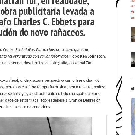
attan foi , en realidade,
no
a 
obra publicitaria levada a
Am
rafo
Charles C. Ebbets
para
as
rución do novo rañaceos.
 do Centro Rockefeller. Parece bastante claro que eran
ento foi organizado con varios fotógrafos»
, dixo
Ken Johnston
,
s»
e poseedor dos dereitos da fotografía, ao xornal
The
 xogo visual, onde grazas a perspectiva camuflase o chan do
no, pero non é así: Na fotografía orixinal, sen o recorte, podese
A
es só hai vigas, a estructura do edificio e despois o abismo.
meridade de estos traballadores débese á Gran de Depresión,
perada esta clase de condicións.