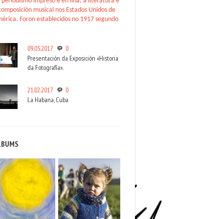
 periodismo impreso e en liña, a literatura e
composición musical nos Estados Unidos de
érica. Foron establecidos no 1917 segundo
09.05.2017
0
Presentación da Exposición «Historia
da Fotografía».
21.02.2017
0
La Habana, Cuba
LBUMS