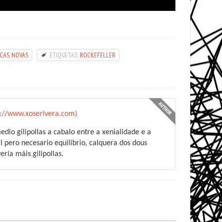
ICAS
,
NOVAS
ETIQUETAS:
ROCKEFELLER
p://www.xoserivera.com)
edio gilipollas a cabalo entre a xenialidade e a
il pero necesario equilibrio, calquera dos dous
ría máis gilipollas.