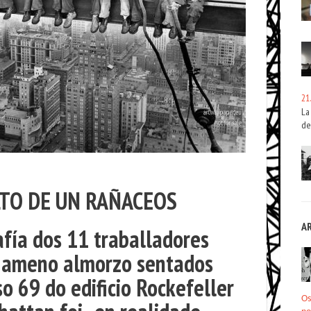
21
La
de
TO DE UN RAÑACEOS
A
fía dos 11 traballadores
 ameno almorzo sentados
o 69 do edificio Rockefeller
Os