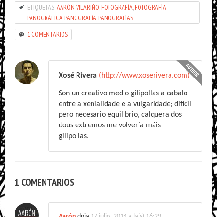
ETIQUETAS:
AARÓN VILARIÑO
,
FOTOGRAFÍA
,
FOTOGRAFÍA
PANOGRÁFICA
,
PANOGRAFÍA
,
PANOGRAFÍAS
1 COMENTARIOS
Xosé Rivera
(http://www.xoserivera.com)
Son un creativo medio gilipollas a cabalo
entre a xenialidade e a vulgaridade; difícil
pero necesario equilibrio, calquera dos
dous extremos me volvería máis
gilipollas.
1 COMENTARIOS
Aarón
dnia
17 julio, 2014 a la(s) 16:29