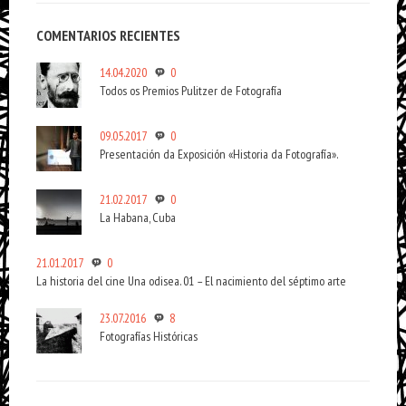
COMENTARIOS RECIENTES
14.04.2020
0
Todos os Premios Pulitzer de Fotografía
09.05.2017
0
Presentación da Exposición «Historia da Fotografía».
21.02.2017
0
La Habana, Cuba
21.01.2017
0
La historia del cine Una odisea. 01 – El nacimiento del séptimo arte
23.07.2016
8
Fotografías Históricas