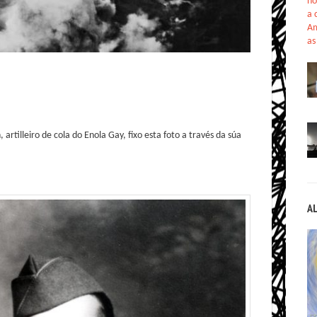
no
a 
Am
as
rtilleiro de cola do Enola Gay, fixo esta foto a través da súa
A