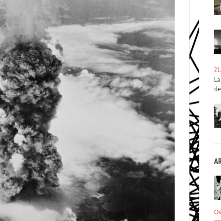
21
La
de
A
Os