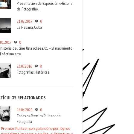
Presentación da Exposición «Historia
da Fotografía».
21.02.2017
0
La Habana, Cuba
.01.2017
0
 historia del cine Una odisea. 01 – El nacimiento
l séptimo arte
23.07.2016
8
Fotografías Históricas
RTÍCULOS RELACIONADOS
14.04.2020
0
Todos os Premios Pulitzer de
Fotografía
 Premios Pulitzer son galardóns por logros