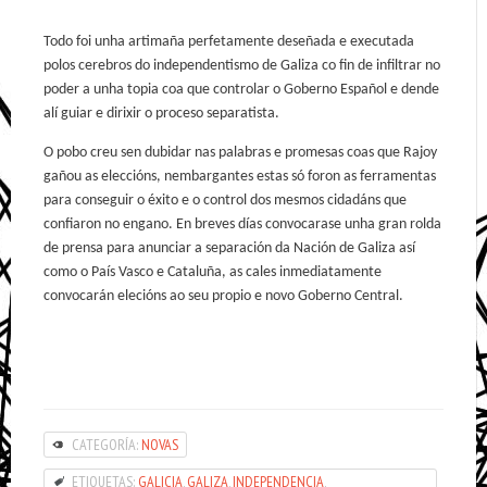
Todo foi unha artimaña perfetamente deseñada e executada
polos cerebros do independentismo de Galiza co fin de infiltrar no
poder a unha topia coa que controlar o Goberno Español e dende
alí guiar e dirixir o proceso separatista.
O pobo creu sen dubidar nas palabras e promesas coas que Rajoy
gañou as eleccións, nembargantes estas só foron as ferramentas
para conseguir o éxito e o control dos mesmos cidadáns que
confiaron no engano. En breves días convocarase unha gran rolda
de prensa para anunciar a separación da Nación de Galiza así
como o País Vasco e Cataluña, as cales inmediatamente
convocarán elecións ao seu propio e novo Goberno Central.
CATEGORÍA:
NOVAS
ETIQUETAS:
GALICIA
,
GALIZA
,
INDEPENDENCIA
,