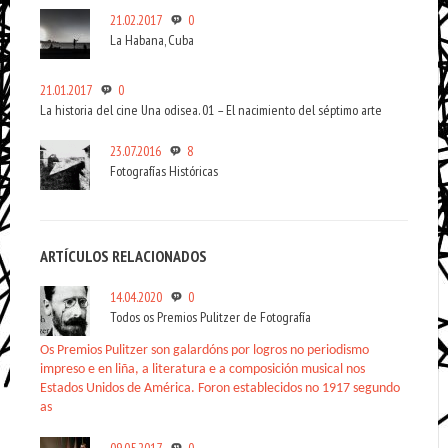
21.02.2017
0
La Habana, Cuba
21.01.2017
0
La historia del cine Una odisea. 01 – El nacimiento del séptimo arte
23.07.2016
8
Fotografías Históricas
ARTÍCULOS RELACIONADOS
14.04.2020
0
Todos os Premios Pulitzer de Fotografía
Os Premios Pulitzer son galardóns por logros no periodismo
impreso e en liña, a literatura e a composición musical nos
Estados Unidos de América. Foron establecidos no 1917 segundo
as
09.05.2017
0