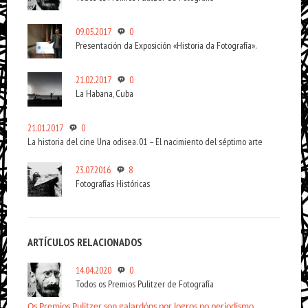
09.05.2017
0
Presentación da Exposición «Historia da Fotografía».
21.02.2017
0
La Habana, Cuba
21.01.2017
0
La historia del cine Una odisea. 01 – El nacimiento del séptimo arte
23.07.2016
8
Fotografías Históricas
ARTÍCULOS RELACIONADOS
14.04.2020
0
Todos os Premios Pulitzer de Fotografía
Os Premios Pulitzer son galardóns por logros no periodismo