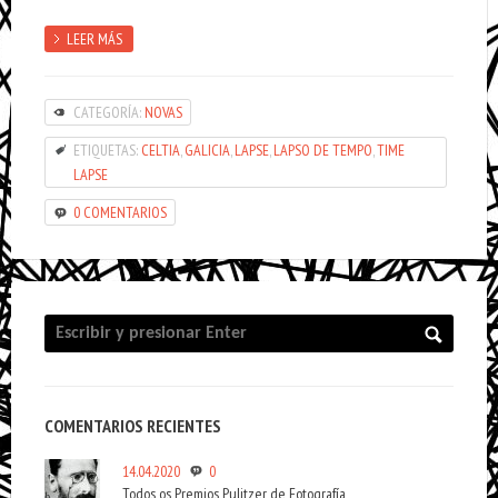
LEER MÁS
CATEGORÍA:
NOVAS
ETIQUETAS:
CELTIA
,
GALICIA
,
LAPSE
,
LAPSO DE TEMPO
,
TIME
LAPSE
0 COMENTARIOS
COMENTARIOS RECIENTES
14.04.2020
0
Todos os Premios Pulitzer de Fotografía