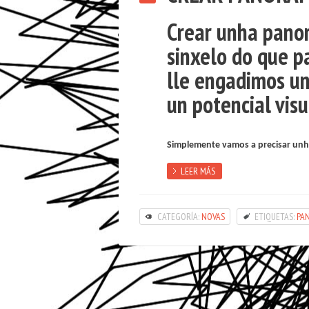
Crear unha panor
sinxelo do que pa
lle engadimos un
un potencial vis
Simplemente vamos a precisar unh
LEER MÁS
CATEGORÍA:
NOVAS
ETIQUETAS:
PA