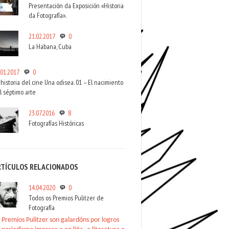
Presentación da Exposición «Historia
da Fotografía».
21.02.2017
0
La Habana, Cuba
.01.2017
0
 historia del cine Una odisea. 01 – El nacimiento
l séptimo arte
23.07.2016
8
Fotografías Históricas
RTÍCULOS RELACIONADOS
14.04.2020
0
Todos os Premios Pulitzer de
Fotografía
 Premios Pulitzer son galardóns por logros