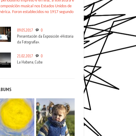
 periodismo impreso e en liña, a literatura e
composición musical nos Estados Unidos de
érica. Foron establecidos no 1917 segundo
09.05.2017
0
Presentación da Exposición «Historia
da Fotografía».
21.02.2017
0
La Habana, Cuba
LBUMS