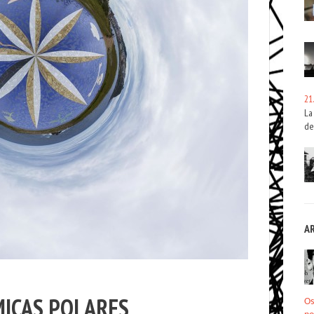
21
La
de
A
ICAS POLARES
Os