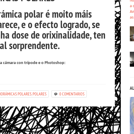
no
a 
ámica polar é moito máis
Am
as
rece, e o efecto logrado, se
ha dose de orixinalidade, ten
ual sorprendente.
a cámara con trípode e o Photoshop:
A
NORÁMICAS POLARES
,
POLARES
0 COMENTARIOS