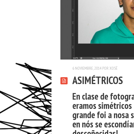
6 NOVIEMBRE, 2014
POR
XOSÉ
ASIMÉTRICOS
En clase de fotogr
eramos simétricos 
grande foi a nosa 
en nós se escondí
descoñecidas
!