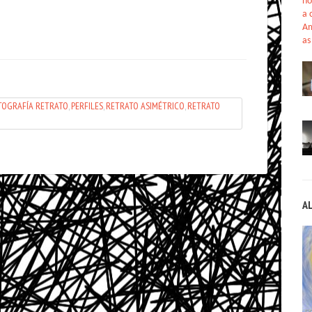
no
a 
Am
as
TOGRAFÍA RETRATO
,
PERFILES
,
RETRATO ASIMÉTRICO
,
RETRATO
A