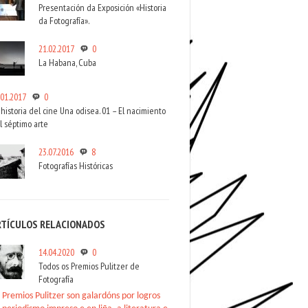
Presentación da Exposición «Historia
da Fotografía».
21.02.2017
0
La Habana, Cuba
.01.2017
0
 historia del cine Una odisea. 01 – El nacimiento
l séptimo arte
23.07.2016
8
Fotografías Históricas
RTÍCULOS RELACIONADOS
14.04.2020
0
Todos os Premios Pulitzer de
Fotografía
 Premios Pulitzer son galardóns por logros