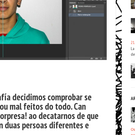
21
La
de
afía decidimos comprobar se
A
ou mal feitos do todo. Can
sorpresa! ao decatarnos de que
an duas persoas
diferentes e
Os