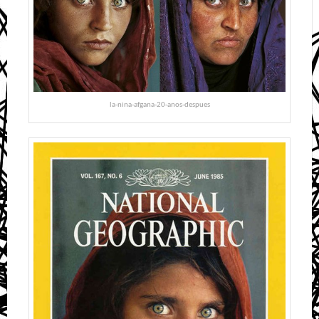
la-nina-afgana-20-anos-despues